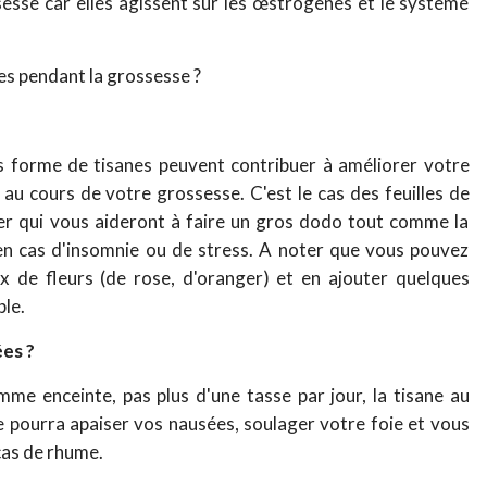
esse car elles agissent sur les œstrogènes et le système
ues pendant la grossesse ?
forme de tisanes peuvent contribuer à améliorer votre
 cours de votre grossesse. C'est le cas des feuilles de
nger qui vous aideront à faire un gros dodo tout comme la
 en cas d'insomnie ou de stress. A noter que vous pouvez
x de fleurs (de rose, d'oranger) et en ajouter quelques
ple.
ées ?
e enceinte, pas plus d'une tasse par jour, la tisane au
le pourra apaiser vos nausées, soulager votre foie et vous
cas de rhume.