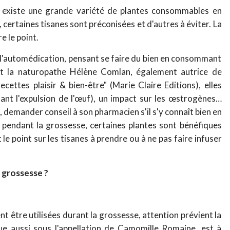
 il existe une grande variété de plantes consommables en
 certaines tisanes sont préconisées et d'autres à éviter. La
 le point.
'automédication, pensant se faire du bien en consommant
ent la naturopathe Hélène Comlan, également autrice de
cettes plaisir & bien-être" (Marie Claire Editions), elles
sant l'expulsion de l'œuf), un impact sur les œstrogènes…
, demander conseil à son pharmacien s'il s'y connaît bien en
 pendant la grossesse, certaines plantes sont bénéfiques
t le point sur les tisanes à prendre ou à ne pas faire infuser
a grossesse ?
t être utilisées durant la grossesse, attention prévient la
e aussi sous l'appellation de Camomille Romaine, est à