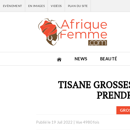
EVÈNEMENT
EN IMAGES
VIDÉOS
PLAN DU SITE
NEWS
BEAUTÉ
TISANE GROSSE
PRENDR
GROS
Publié le
19 Juil 2022
|
Vue 4980 fois