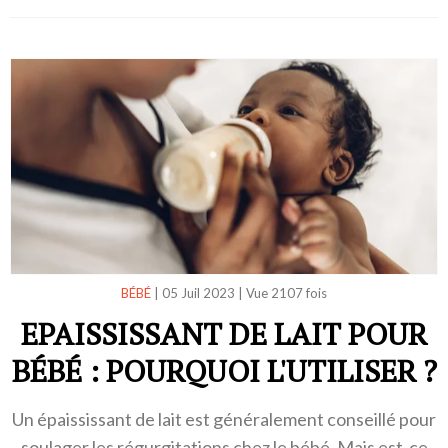
BÉBÉ
|
05 Juil 2023
|
Vue 2107 fois
EPAISSISSANT DE LAIT POUR
BÉBÉ : POURQUOI L'UTILISER ?
Un épaississant de lait est généralement conseillé pour
soulager les régurgitations chez le bébé. Mais est-ce