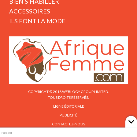
BIEN S'HABILLER
ACCESSOIRES
ILS FONT LA MODE
COPYRIGHT © 2018 WEBLOGY GROUP LIMITED.
TOUS DROITS RÉSERVÉS.
LIGNE ÉDITORIALE
PUBLICITÉ
CONTACTEZ-NOUS
PUBLICIT