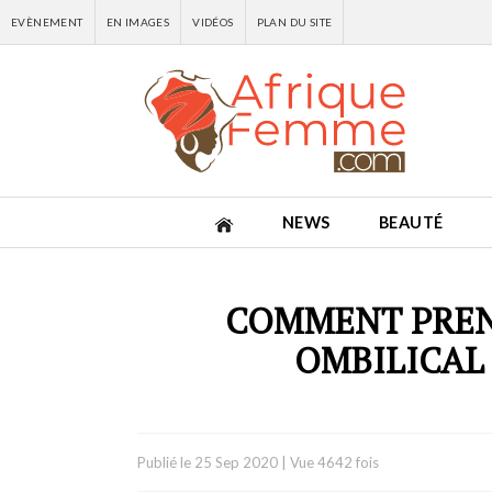
EVÈNEMENT
EN IMAGES
VIDÉOS
PLAN DU SITE
NEWS
BEAUTÉ
COMMENT PREN
OMBILICAL
Publié le
25 Sep 2020
|
Vue 4642 fois