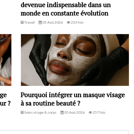
devenue indispensable dans un
monde en constante évolution
Travail
05 Aoû 2026
253 fois
age
Pourquoi intégrer un masque visage
ur ?
à sa routine beauté ?
Soins visage & corps
05 Aoû 2026
257 fois