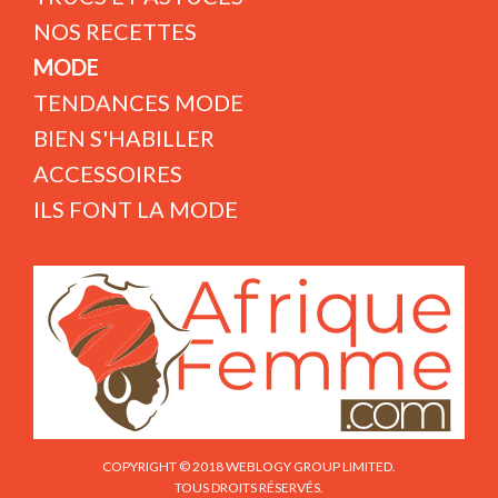
NOS RECETTES
MODE
TENDANCES MODE
BIEN S'HABILLER
ACCESSOIRES
ILS FONT LA MODE
COPYRIGHT © 2018 WEBLOGY GROUP LIMITED.
TOUS DROITS RÉSERVÉS.