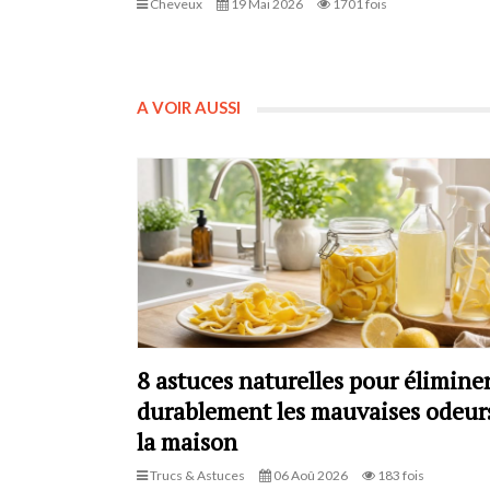
Cheveux
19 Mai 2026
1701 fois
A VOIR AUSSI
8 astuces naturelles pour élimine
durablement les mauvaises odeur
la maison
Trucs & Astuces
06 Aoû 2026
183 fois