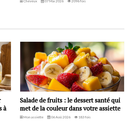
Cheveux
07 Mai 2026
2096 fois
r
Salade de fruits : le dessert santé qui
s à
met de la couleur dans votre assiette
Mon assiette
06 Aoû 2026
183 fois