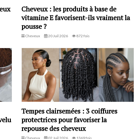
veux
Cheveux : les produits à base de
vitamine E favorisent-ils vraiment la
pousse ?
Cheveux
20 Juil 2026
872 fois
Tempes clairsemées : 3 coiffures
velu
protectrices pour favoriser la
repousse des cheveux
Cheveux
02 Juil 2026
1369 fois