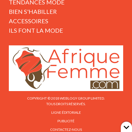
TENDANCES MODE
BIEN S'HABILLER
ACCESSOIRES
ILS FONT LA MODE
COPYRIGHT © 2018 WEBLOGY GROUP LIMITED.
TOUS DROITS RÉSERVÉS.
LIGNE ÉDITORIALE
PUBLICITÉ
CONTACTEZ-NOUS