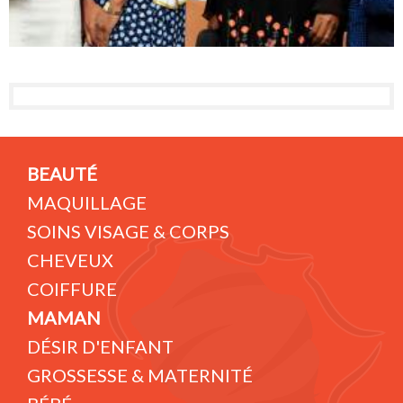
BEAUTÉ
MAQUILLAGE
SOINS VISAGE & CORPS
CHEVEUX
COIFFURE
MAMAN
DÉSIR D'ENFANT
GROSSESSE & MATERNITÉ