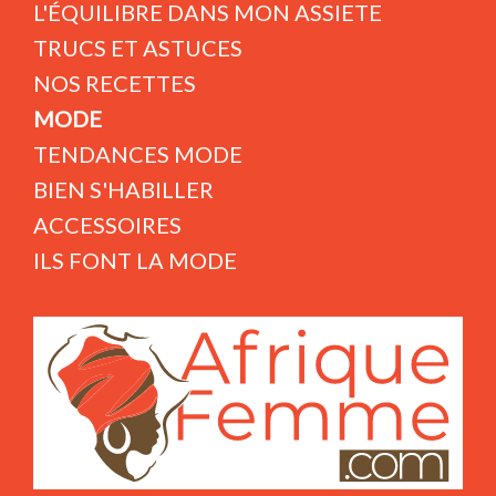
L'ÉQUILIBRE DANS MON ASSIETE
TRUCS ET ASTUCES
NOS RECETTES
MODE
TENDANCES MODE
BIEN S'HABILLER
ACCESSOIRES
ILS FONT LA MODE