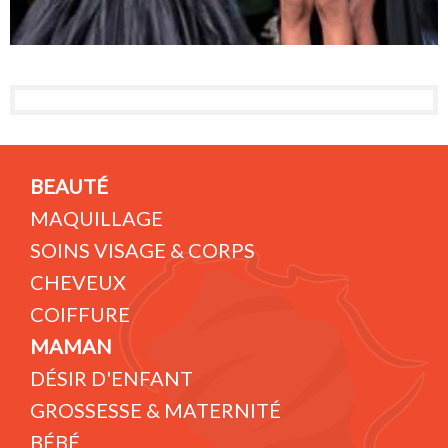
BEAUTÉ
MAQUILLAGE
SOINS VISAGE & CORPS
CHEVEUX
COIFFURE
MAMAN
DÉSIR D'ENFANT
GROSSESSE & MATERNITÉ
BÉBÉ