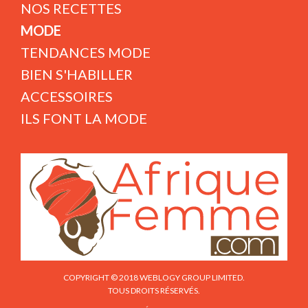
NOS RECETTES
MODE
TENDANCES MODE
BIEN S'HABILLER
ACCESSOIRES
ILS FONT LA MODE
COPYRIGHT © 2018 WEBLOGY GROUP LIMITED.
TOUS DROITS RÉSERVÉS.