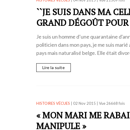
HISTOIRES VÉCUES
|
04 Nov 2015
|
Vue 21309 fois
``JE SUIS DANS MA CE
GRAND DÉGOÛT POUR 
Je suis un homme d’une quarantaine d'an
politicien dans mon pays, je me suis mar
pays mais naturalisé belge. Elle était div
Lire la suite
HISTOIRES VÉCUES
|
02 Nov 2015
|
Vue 26668 fois
« MON MARI ME RABAI
MANIPULE »