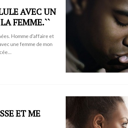
LLULE AVEC UN
LA FEMME.``
nées. Homme d'affaire et
ié avec une femme de mon
orcée…
SSE ET ME