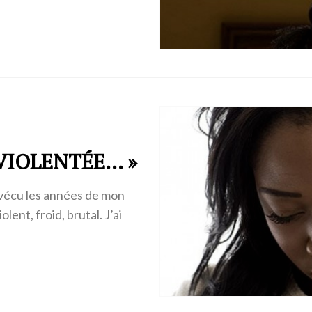
 VIOLENTÉE… »
i vécu les années de mon
ent, froid, brutal. J’ai